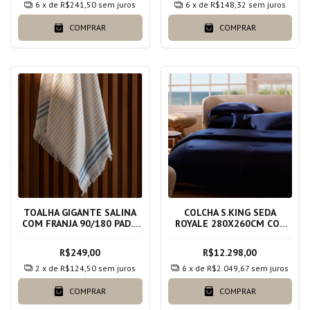
6
x de
R$241,50
sem juros
6
x de
R$148,32
sem juros
COMPRAR
COMPRAR
TOALHA GIGANTE SALINA
COLCHA S.KING SEDA
COM FRANJA 90/180 PAD.1
ROYALE 280X260CM COR
BCO/AZUL
AZUL MARINHO,TECIDO
100% SEDA E ENCHIMENTO
R$249,00
R$12.298,00
100% POLIESTER
2
x de
R$124,50
sem juros
6
x de
R$2.049,67
sem juros
COMPRAR
COMPRAR