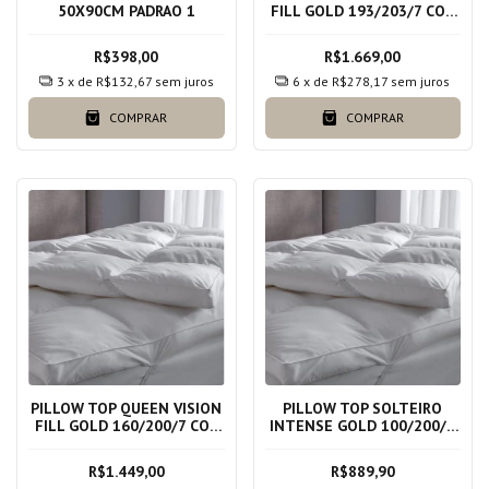
50X90CM PADRAO 1
FILL GOLD 193/203/7 COR
BRANCO
R$398,00
R$1.669,00
3
x de
R$132,67
sem juros
6
x de
R$278,17
sem juros
COMPRAR
COMPRAR
PILLOW TOP QUEEN VISION
PILLOW TOP SOLTEIRO
FILL GOLD 160/200/7 COR
INTENSE GOLD 100/200/7
BRANCO
COR BRANCO
R$1.449,00
R$889,90