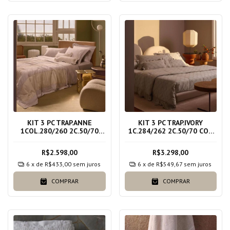
KIT 3 PC TRAP.ANNE
KIT 3 PC TRAP.IVORY
1COL.280/260 2C.50/70
1C.284/262 2C.50/70 COR
CINZA
BEGE DUNA
R$2.598,00
R$3.298,00
6
x de
R$433,00
sem juros
6
x de
R$549,67
sem juros
COMPRAR
COMPRAR