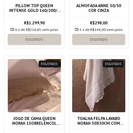
PILLOW TOP QUEEN
ALMOFADA ANNE 30/50
INTENSE GOLD 160/200/7
COR CINZA
COR BRANCO
R$1.299,90
R$298,00
6
x de
R$216,65
sem juros
2
x de
R$149,00
sem juros
ESGOTADO
ESGOTADO
ESGOTADO
ESGOTADO
JOGO DE CAMA QUEEN
TOALHA FELPA LAVABO
NORAH 1SOBRELENCOL
NORAH 30X50CM COM
240X280CM 1LENCOL
RENDA BEGE ANTIQUE
160X200X40CM 2FRONHAS
100% ALGODAO